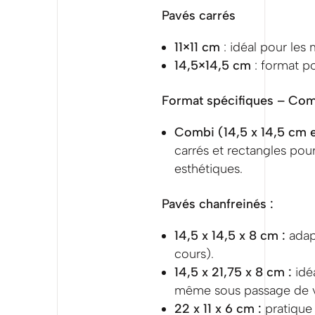
Pavés carrés
11×11 cm
: idéal pour les 
14,5×14,5 cm
: format po
Format spécifiques – Co
Combi (14,5 x 14,5 cm e
carrés et rectangles pou
esthétiques.
Pavés chanfreinés :
14,5 x 14,5 x 8 cm :
adapt
cours).
14,5 x 21,75 x 8 cm :
idéa
même sous passage de v
22 x 11 x 6 cm :
pratique 