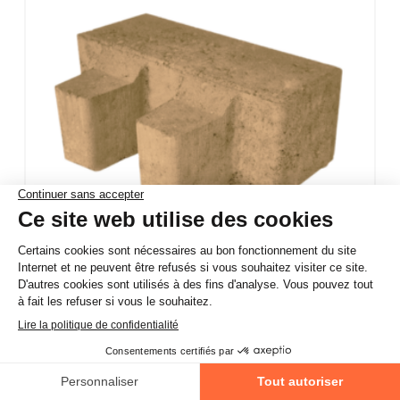
Pavé drainant chanfreiné – Luxembourg (jaune/beige –
grès jurassique), 21,75 x 14,5 x 8 cm