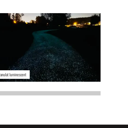
Granulat luminescent
Granulat 