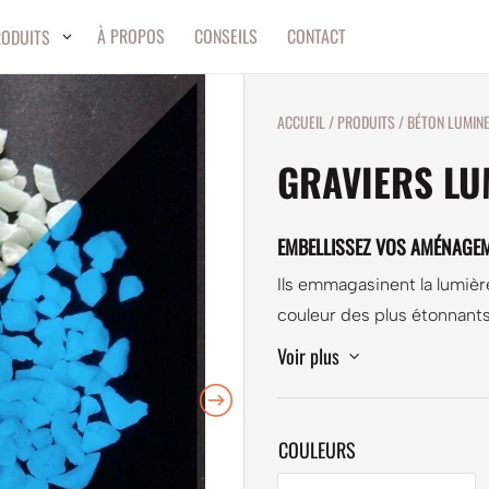
À PROPOS
CONSEILS
CONTACT
RODUITS
ACCUEIL
/
PRODUITS
/
BÉTON LUMIN
GRAVIERS LU
EMBELLISSEZ VOS AMÉNAGEM
Ils emmagasinent la lumière
couleur des plus étonnants
Voir plus
3
COULEURS