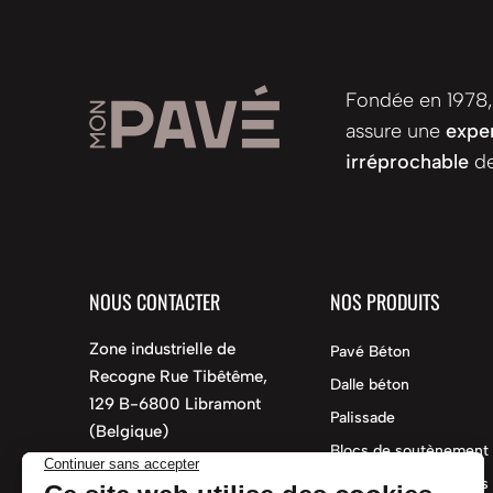
Fondée en 1978,
assure une
exper
irréprochable
de
NOUS CONTACTER
NOS PRODUITS
Zone industrielle de
Pavé Béton
Recogne Rue Tibêtême,
Dalle béton
129 B-6800 Libramont
Palissade
(Belgique)
Blocs de soutènement
info@mon-pave.be
Éléments préfabriqués