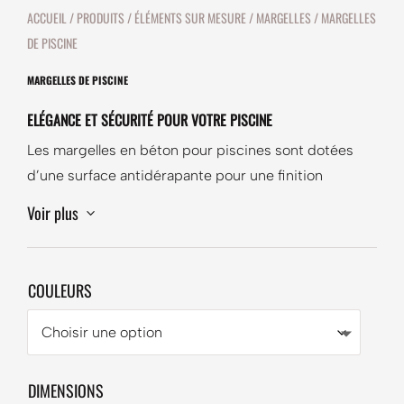
ACCUEIL
/
PRODUITS
/
ÉLÉMENTS SUR MESURE
/
MARGELLES
/ MARGELLES
DE PISCINE
MARGELLES DE PISCINE
ELÉGANCE ET SÉCURITÉ POUR VOTRE PISCINE
Les margelles en béton pour piscines sont dotées
d’une surface antidérapante pour une finition
soignée et sécurisée. Leur design élégant et
Voir plus
3
fonctionnel crée une transition harmonieuse entre la
piscine et les zones environnantes. Faciles à installer,
ces margelles sont disponibles en plusieurs teintes
COULEURS
pour s’adapter parfaitement à votre style
d’aménagement extérieur tout en assurant une
durabilité et une résistance optimales.
DIMENSIONS